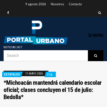
9 agosto 2026
Nosotros
Contacto
MENU
NOTICIAS 24/7
SEARCH
B
Searc
FOR:
11 MAYO 2026
ESTATALES
0
*Michoacán mantendrá calendario escolar
oficial; clases concluyen el 15 de julio:
Bedolla*