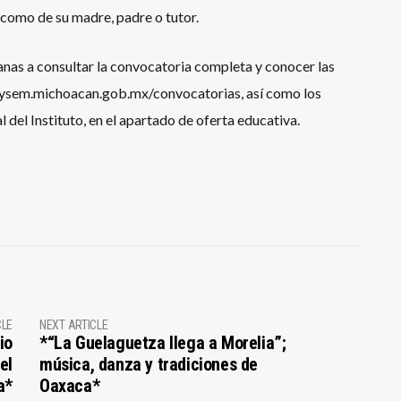
í como de su madre, padre o tutor.
anas a consultar la convocatoria completa y conocer las
sysem.michoacan.gob.mx/convocatorias, así como los
l del Instituto, en el apartado de oferta educativa.
CLE
NEXT ARTICLE
io
*“La Guelaguetza llega a Morelia”;
el
música, danza y tradiciones de
a*
Oaxaca*