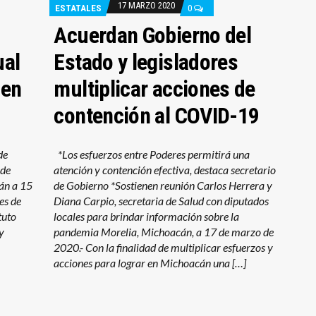
17 MARZO 2020
ESTATALES
0
Acuerdan Gobierno del
ual
Estado y legisladores
 en
multiplicar acciones de
contención al COVID-19
de
*Los esfuerzos entre Poderes permitirá una
 de
atención y contención efectiva, destaca secretario
cán a 15
de Gobierno *Sostienen reunión Carlos Herrera y
es de
Diana Carpio, secretaria de Salud con diputados
tuto
locales para brindar información sobre la
y
pandemia Morelia, Michoacán, a 17 de marzo de
2020.- Con la finalidad de multiplicar esfuerzos y
acciones para lograr en Michoacán una […]