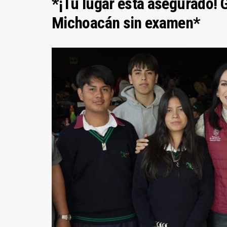
*¡Tu lugar está asegurado! G
Michoacán sin examen*