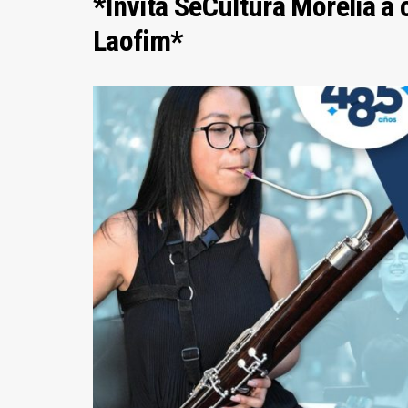
*Invita SeCultura Morelia a 
Laofim*