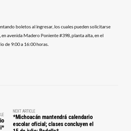
entando boletos al ingresar, los cuales pueden solicitarse
, en avenida Madero Poniente #398, planta alta, en el
io de 9:00 a 16:00 horas.
NEXT ARTICLE
CLE
*Michoacán mantendrá calendario
io
escolar oficial; clases concluyen el
i*
15 de julio: Bedolla*