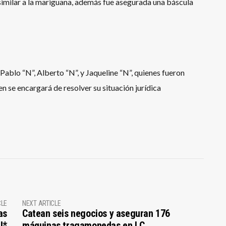
similar a la mariguana, además fue asegurada una báscula
Pablo “N”, Alberto “N”, y Jaqueline “N”, quienes fueron
en se encargará de resolver su situación jurídica
CLE
NEXT ARTICLE
as
Catean seis negocios y aseguran 176
l*
máquinas tragamonedas en LC