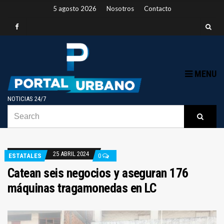
5 agosto 2026
Nosotros
Contacto
MENU
NOTICIAS 24/7
SEARCH
B
Searc
FOR:
25 ABRIL 2024
ESTATALES
0
Catean seis negocios y aseguran 176
máquinas tragamonedas en LC