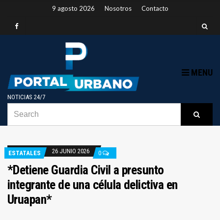
9 agosto 2026
Nosotros
Contacto
MENU
NOTICIAS 24/7
SEARCH
B
Searc
FOR:
26 JUNIO 2026
ESTATALES
0
*Detiene Guardia Civil a presunto
integrante de una célula delictiva en
Uruapan*