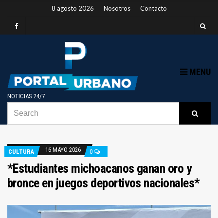
8 agosto 2026
Nosotros
Contacto
MENU
NOTICIAS 24/7
SEARCH
B
Searc
FOR:
16 MAYO 2026
CULTURA
0
*Estudiantes michoacanos ganan oro y
bronce en juegos deportivos nacionales*