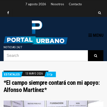
7 agosto 2026
Nosotros
Contacto
MENU
NOTICIAS 24/7
SEARCH
B
Searc
FOR:
13 MAYO 2026
ESTATALES
0
*El campo siempre contará con mi apoyo:
Alfonso Martínez*