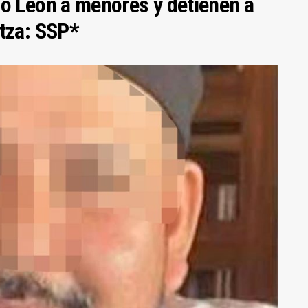
o León a menores y detienen a
tza: SSP*