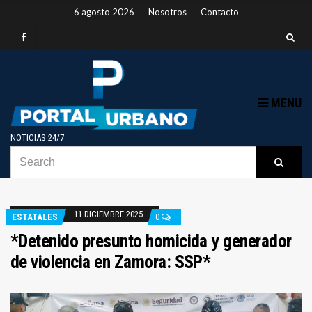
6 agosto 2026
Nosotros
Contacto
MENU
NOTICIAS 24/7
SEARCH
B
Searc
FOR:
11 DICIEMBRE 2025
ESTATALES
0
*Detenido presunto homicida y generador
de violencia en Zamora: SSP*