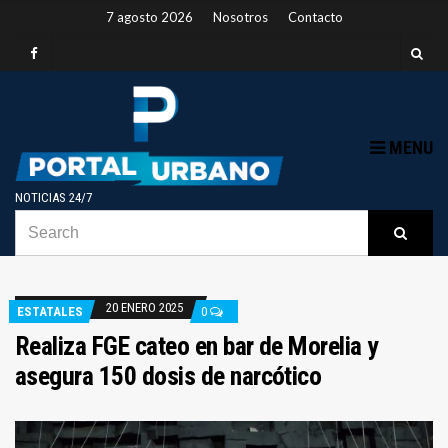
7 agosto 2026
Nosotros
Contacto
MENU
NOTICIAS 24/7
SEARCH
B
Searc
FOR:
20 ENERO 2025
ESTATALES
0
Realiza FGE cateo en bar de Morelia y
asegura 150 dosis de narcótico