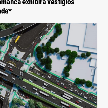
amanca exhibirá vestigios
nda*