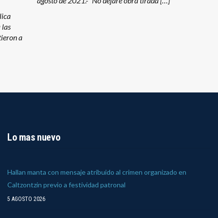
agosto de 2021.- “No dejaré obra tirada […]
lica
 las
ieron a
Lo mas nuevo
Hallan manta con mensaje atribuido al crimen organizado en
Caltzontzin previo a festividad patronal
5 AGOSTO 2026