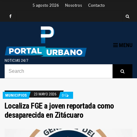
5 agosto 2026
Nosotros
Contacto
MENU
NOTICIAS 24/7
SEARCH
B
Searc
FOR:
23 MAYO 2026
MUNICIPIOS
0
Localiza FGE a joven reportada como
desaparecida en Zitácuaro