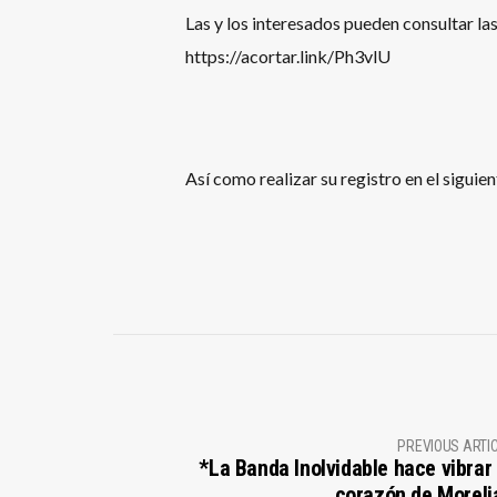
Las y los interesados pueden consultar las
https://acortar.link/Ph3vlU
Así como realizar su registro en el sigui
PREVIOUS ARTI
*La Banda Inolvidable hace vibrar 
corazón de Moreli