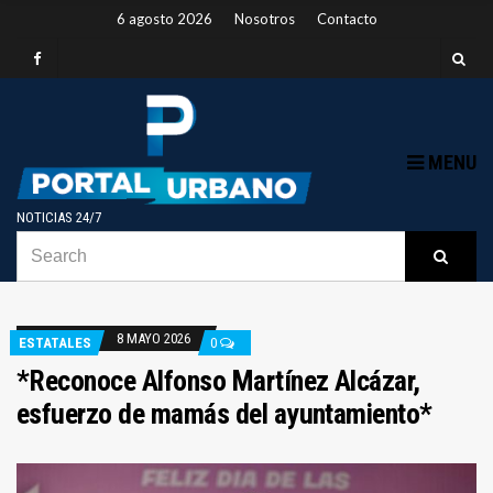
6 agosto 2026
Nosotros
Contacto
MENU
NOTICIAS 24/7
SEARCH
B
Searc
FOR:
8 MAYO 2026
ESTATALES
0
*Reconoce Alfonso Martínez Alcázar,
esfuerzo de mamás del ayuntamiento*