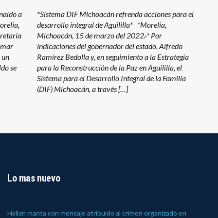
naldo a
*Sistema DIF Michoacán refrenda acciones para el
relia,
desarrollo integral de Aguililla* *Morelia,
retaría
Michoacán, 15 de marzo del 2022.-* Por
ormar
indicaciones del gobernador del estado, Alfredo
r un
Ramírez Bedolla y, en seguimiento a la Estrategia
ldo se
para la Reconstrucción de la Paz en Aguililla, el
Sistema para el Desarrollo Integral de la Familia
(DIF) Michoacán, a través […]
Lo mas nuevo
Hallan manta con mensaje atribuido al crimen organizado en