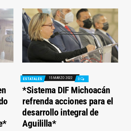
15 MARZO 2022
ESTATALES
0
en
*Sistema DIF Michoacán
ldo
refrenda acciones para el
desarrollo integral de
e*
Aguililla*