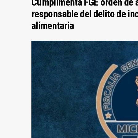
Cumplimenta FGE orden de a
responsable del delito de in
alimentaria