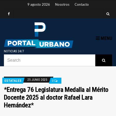
9 agosto 2026
Nosotros
Contacto
MENU
NOTICIAS 24/7
SEARCH
B
Searc
FOR:
25 JUNIO 2025
ESTATALES
0
*Entrega 76 Legislatura Medalla al Mérito
Docente 2025 al doctor Rafael Lara
Hernández*