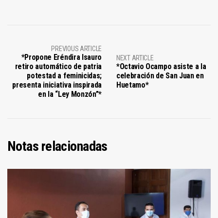
PREVIOUS ARTICLE
*Propone Eréndira Isauro
NEXT ARTICLE
retiro automático de patria
*Octavio Ocampo asiste a la
potestad a feminicidas;
celebración de San Juan en
presenta iniciativa inspirada
Huetamo*
en la “Ley Monzón”*
Notas relacionadas