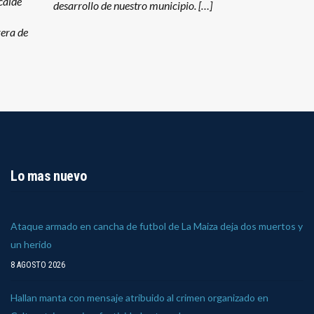
lcalde
desarrollo de nuestro municipio. […]
rera de
Lo mas nuevo
Ataque armado en cancha de futbol de La Maiza deja dos muertos y
un herido
8 AGOSTO 2026
Hallan manta con mensaje atribuido al crimen organizado en