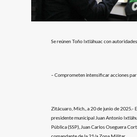
Se reúnen Toño Ixtláhuac con autoridade
– Comprometen intensificar acciones para
Zitácuaro, Mich., a 20 de junio de 2025.- E
presidente municipal Juan Antonio Ixtláhua
Pública (SSP), Juan Carlos Oseguera Cort
comandante de la 21/a Zona Militar.