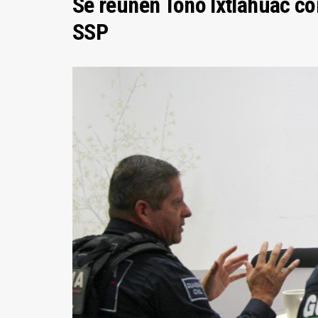
Se reúnen Toño Ixtláhuac co
SSP