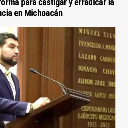
rma para castigar y erradicar la
lencia en Michoacán