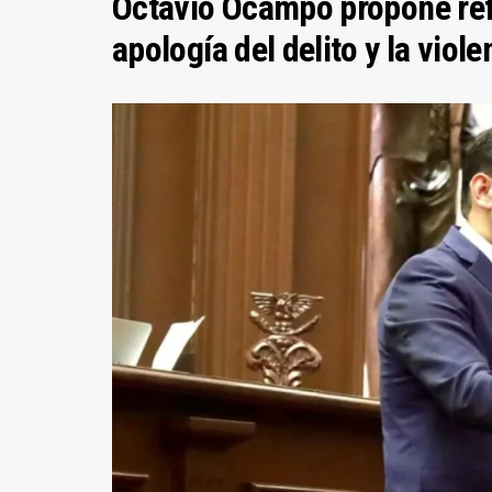
Octavio Ocampo propone refo
apología del delito y la vio