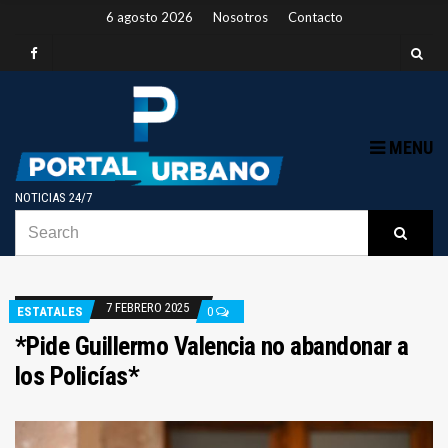
6 agosto 2026
Nosotros
Contacto
MENU
NOTICIAS 24/7
SEARCH
B
Searc
FOR:
7 FEBRERO 2025
ESTATALES
0
*Pide Guillermo Valencia no abandonar a
los Policías*