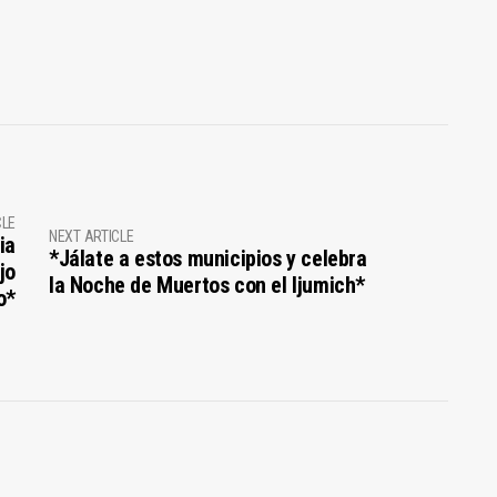
CLE
NEXT ARTICLE
ia
*Jálate a estos municipios y celebra
jo
la Noche de Muertos con el Ijumich*
o*