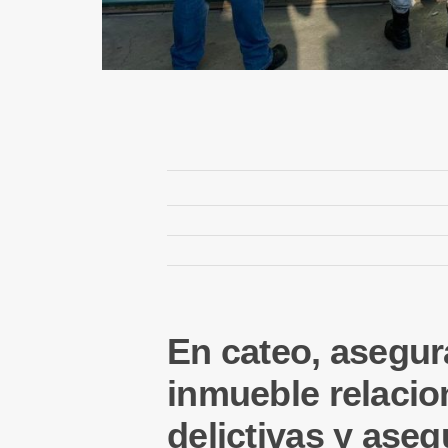
En cateo, asegur
inmueble relaci
delictivas y aseg