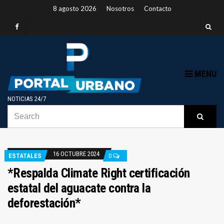
8 agosto 2026
Nosotros
Contacto
MENU
NOTICIAS 24/7
SEARCH
B
Searc
FOR:
16 OCTUBRE 2024
ESTATALES
0
*Respalda Climate Right certificación
estatal del aguacate contra la
deforestación*