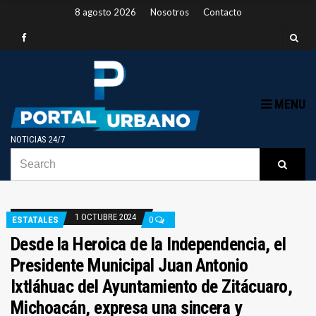
8 agosto 2026
Nosotros
Contacto
MENU
NOTICIAS 24/7
SEARCH
B
Searc
FOR:
1 OCTUBRE 2024
ESTATALES
0
Desde la Heroica de la Independencia, el
Presidente Municipal Juan Antonio
Ixtláhuac del Ayuntamiento de Zitácuaro,
Michoacán, expresa una sincera y