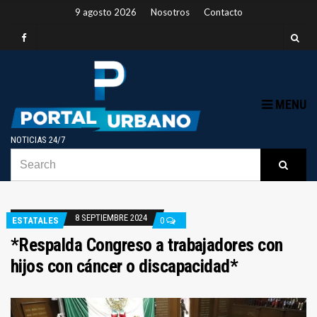
9 agosto 2026
Nosotros
Contacto
MENU
NOTICIAS 24/7
SEARCH
B
Searc
FOR:
8 SEPTIEMBRE 2024
ESTATALES
0
*Respalda Congreso a trabajadores con
hijos con cáncer o discapacidad*