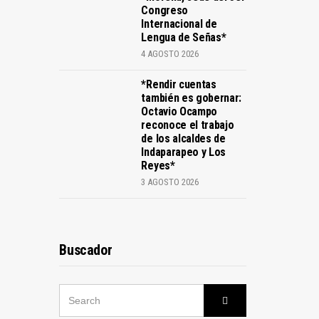
Congreso
Internacional de
Lengua de Señas*
4 AGOSTO 2026
*Rendir cuentas
también es gobernar:
Octavio Ocampo
reconoce el trabajo
de los alcaldes de
Indaparapeo y Los
Reyes*
3 AGOSTO 2026
Buscador
SEARCH
Search
FOR: