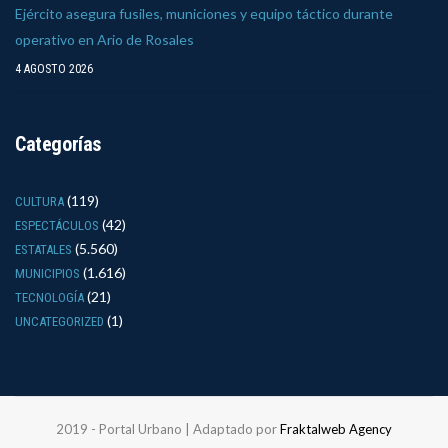
Ejército asegura fusiles, municiones y equipo táctico durante
operativo en Ario de Rosales
4 AGOSTO 2026
Categorías
(119)
CULTURA
(42)
ESPECTÁCULOS
(5.560)
ESTATALES
(1.616)
MUNICIPIOS
(21)
TECNOLOGÍA
(1)
UNCATEGORIZED
2019 - Portal Urbano | Adaptado por
Fraktalweb Agency