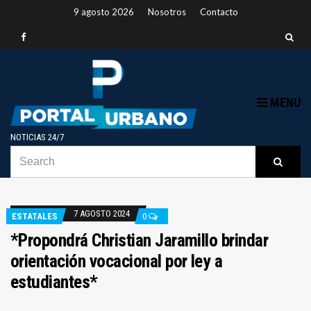
9 agosto 2026
Nosotros
Contacto
MENU
NOTICIAS 24/7
SEARCH
B
Searc
FOR:
7 AGOSTO 2024
ESTATALES
0
*Propondrá Christian Jaramillo brindar
orientación vocacional por ley a
estudiantes*