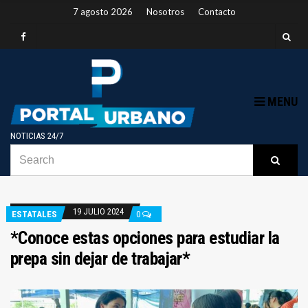
7 agosto 2026
Nosotros
Contacto
MENU
NOTICIAS 24/7
SEARCH
B
Searc
FOR:
19 JULIO 2024
ESTATALES
0
*Conoce estas opciones para estudiar la
prepa sin dejar de trabajar*