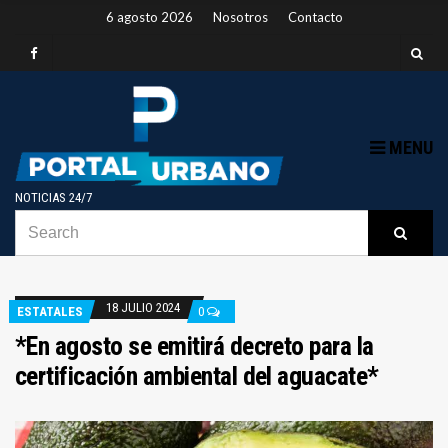
6 agosto 2026
Nosotros
Contacto
MENU
NOTICIAS 24/7
SEARCH
B
Searc
FOR:
18 JULIO 2024
ESTATALES
0
*En agosto se emitirá decreto para la
certificación ambiental del aguacate*