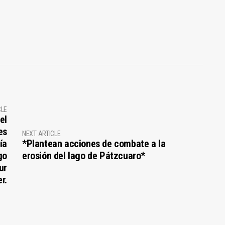
CLE
el
es
NEXT ARTICLE
ía
*Plantean acciones de combate a la
go
erosión del lago de Pátzcuaro*
ur
r.