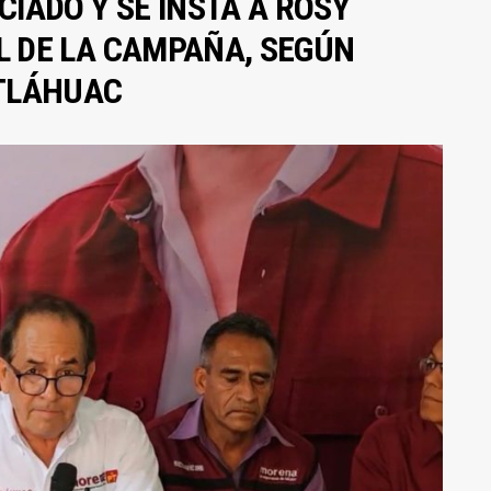
IADO Y SE INSTA A ROSY
EL DE LA CAMPAÑA, SEGÚN
XTLÁHUAC