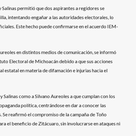
 Salinas permitió que dos aspirantes a regidores se
la, intentando engañar a las autoridades electorales, lo
iciales. Este hecho puede confirmarse en el acuerdo IEM-
Aureoles en distintos medios de comunicación, se informó
tituto Electoral de Michoacán debido a que sus acciones
al estatal en materia de difamación e injurias hacia el
sy Salinas como a Silvano Aureoles a que cumplan con los
ropaganda política, centrándose en dar a conocer las
s. Se reafirmó el compromiso de la campaña de Toño
ra el beneficio de Zitácuaro, sin involucrarse en ataques ni