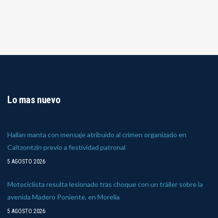
Lo mas nuevo
Hallan manta con mensaje atribuido al crimen organizado en
Caltzontzin previo a festividad patronal
5 AGOSTO 2026
Motociclista resulta lesionado tras choque con un tráiler sobre la
avenida Madero Poniente, en Morelia
5 AGOSTO 2026