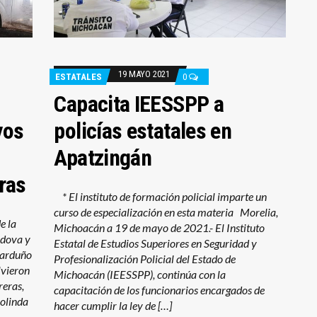
19 MAYO 2021
ESTATALES
0
Capacita IEESSPP a
yos
policías estatales en
Apatzingán
ras
* El instituto de formación policial imparte un
curso de especialización en esta materia Morelia,
e la
Michoacán a 19 de mayo de 2021.- El Instituto
rdova y
Estatal de Estudios Superiores en Seguridad y
Garduño
Profesionalización Policial del Estado de
lvieron
Michoacán (IEESSPP), continúa con la
reras,
capacitación de los funcionarios encargados de
colinda
hacer cumplir la ley de […]