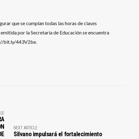
egurar que se cumplan todas las horas de clases
 emitida por la Secretaría de Educación se encuentra
://bit.ly/443V2be.
CLE
RA
ÓN
NEXT ARTICLE
DE
Silvano impulsará el fortalecimiento