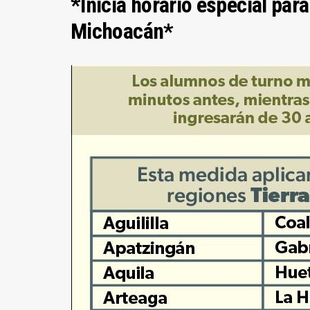
*Inicia horario especial par
Michoacán*