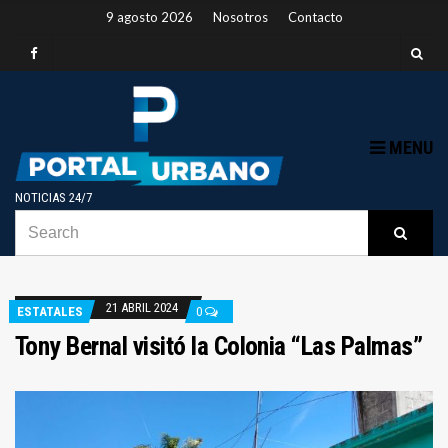
9 agosto 2026
Nosotros
Contacto
MENU
NOTICIAS 24/7
SEARCH
B
Searc
FOR:
21 ABRIL 2024
ESTATALES
0
Tony Bernal visitó la Colonia “Las Palmas”