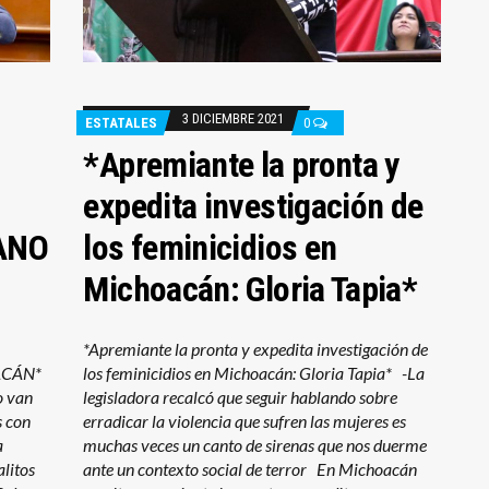
3 DICIEMBRE 2021
ESTATALES
0
*Apremiante la pronta y
expedita investigación de
ANO
los feminicidios en
Michoacán: Gloria Tapia*
*Apremiante la pronta y expedita investigación de
ACÁN*
los feminicidios en Michoacán: Gloria Tapia* -La
o van
legisladora recalcó que seguir hablando sobre
s con
erradicar la violencia que sufren las mujeres es
a
muchas veces un canto de sirenas que nos duerme
alitos
ante un contexto social de terror En Michoacán