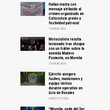
Hallan manta con
mensaje atribuido al
crimen organizado en
Caltzontzin previo a
festividad patronal
7 HORAS AGO
Motociclista resulta
lesionado tras choque
con un tráiler sobre la
avenida Madero
Poniente, en Morelia
7 HORAS AGO
Ejército asegura
fusiles, municiones y
equipo táctico
durante operativo en
Ario de Rosales
4 AGOSTO 2026
*Morelia, sede del 3er