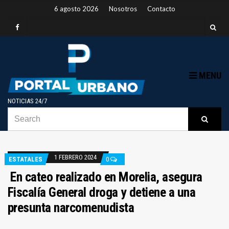
6 agosto 2026
Nosotros
Contacto
MENU
NOTICIAS 24/7
SEARCH
B
Searc
FOR:
1 FEBRERO 2024
ESTATALES
0
En cateo realizado en Morelia, asegura
Fiscalía General droga y detiene a una
presunta narcomenudista