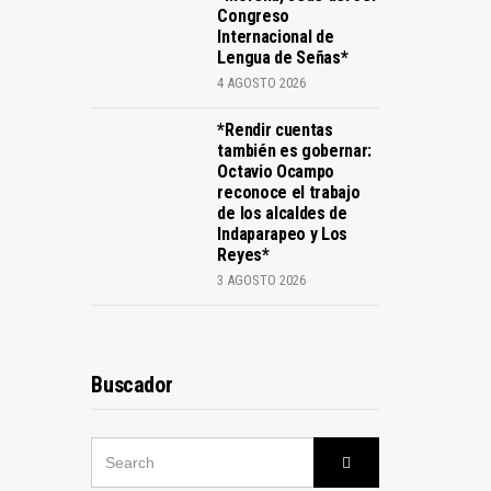
Congreso
Internacional de
Lengua de Señas*
4 AGOSTO 2026
*Rendir cuentas
también es gobernar:
Octavio Ocampo
reconoce el trabajo
de los alcaldes de
Indaparapeo y Los
Reyes*
3 AGOSTO 2026
Buscador
SEARCH
Search
FOR: