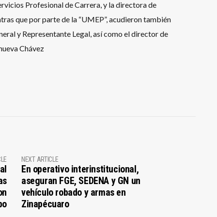
rvicios Profesional de Carrera, y la directora de
ntras que por parte de la “UMEP”, acudieron también
neral y Representante Legal, así como el director de
anueva Chávez
CLE
NEXT ARTICLE
al
En operativo interinstitucional,
as
aseguran FGE, SEDENA y GN un
on
vehículo robado y armas en
bo
Zinapécuaro