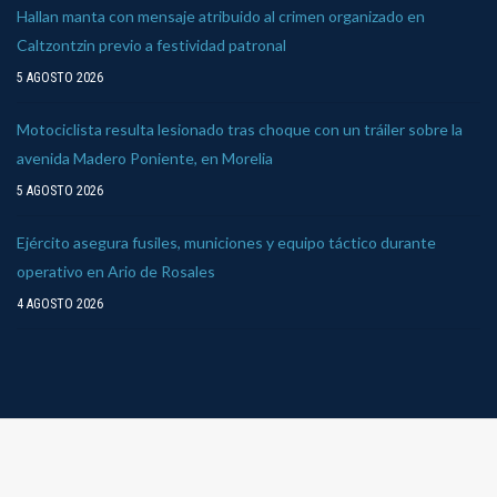
Hallan manta con mensaje atribuido al crimen organizado en
Caltzontzin previo a festividad patronal
5 AGOSTO 2026
Motociclista resulta lesionado tras choque con un tráiler sobre la
avenida Madero Poniente, en Morelia
5 AGOSTO 2026
Ejército asegura fusiles, municiones y equipo táctico durante
operativo en Ario de Rosales
4 AGOSTO 2026