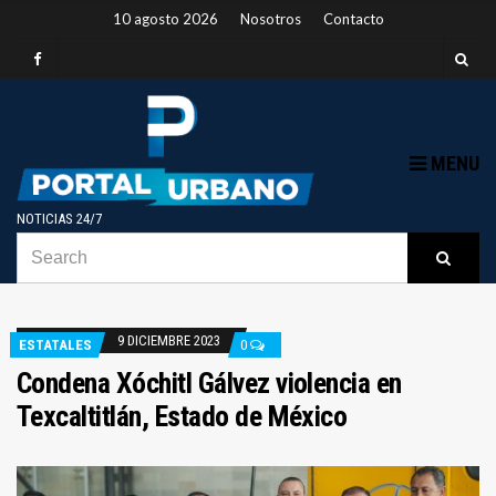
10 agosto 2026
Nosotros
Contacto
MENU
NOTICIAS 24/7
SEARCH
B
Searc
FOR:
9 DICIEMBRE 2023
ESTATALES
0
Condena Xóchitl Gálvez violencia en
Texcaltitlán, Estado de México