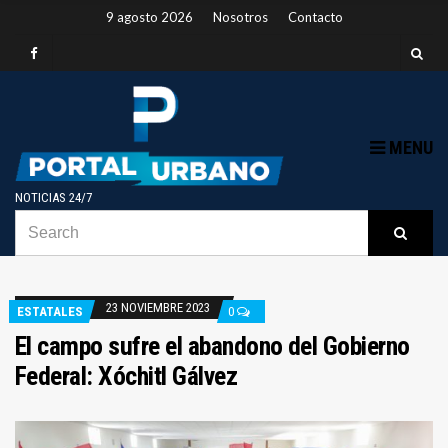
9 agosto 2026
Nosotros
Contacto
MENU
NOTICIAS 24/7
SEARCH
B
Searc
FOR:
23 NOVIEMBRE 2023
ESTATALES
0
El campo sufre el abandono del Gobierno
Federal: Xóchitl Gálvez