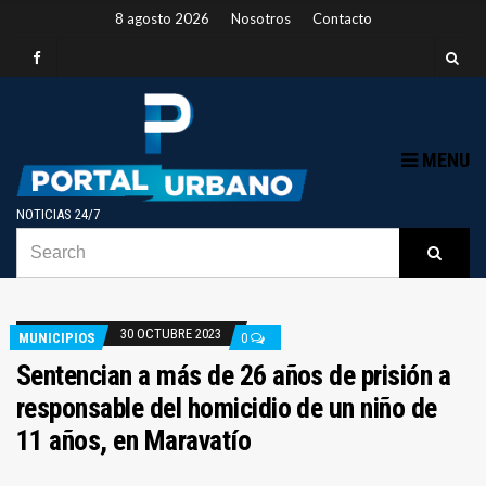
8 agosto 2026
Nosotros
Contacto
MENU
NOTICIAS 24/7
SEARCH
B
Searc
FOR:
30 OCTUBRE 2023
MUNICIPIOS
0
Sentencian a más de 26 años de prisión a
responsable del homicidio de un niño de
11 años, en Maravatío