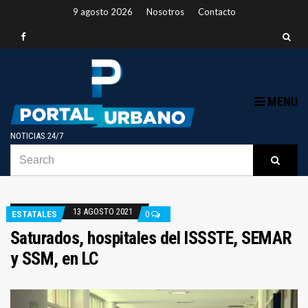
9 agosto 2026
Nosotros
Contacto
MENU
NOTICIAS 24/7
SEARCH
B
Searc
FOR:
13 AGOSTO 2021
ESTATALES
0
Saturados, hospitales del ISSSTE, SEMAR
y SSM, en LC