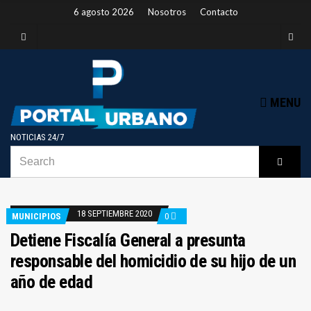
6 agosto 2026
Nosotros
Contacto
MENU
NOTICIAS 24/7
SEARCH
B
Searc
FOR:
18 SEPTIEMBRE 2020
MUNICIPIOS
0
Detiene Fiscalía General a presunta
responsable del homicidio de su hijo de un
año de edad