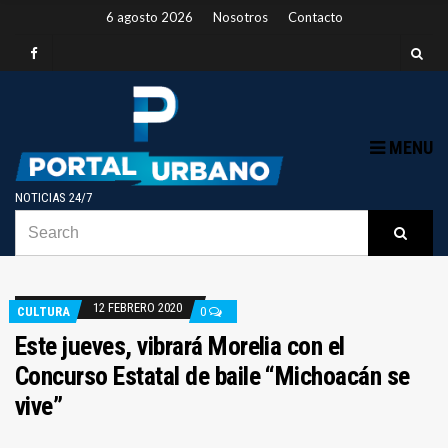
6 agosto 2026
Nosotros
Contacto
MENU
NOTICIAS 24/7
SEARCH
B
Searc
FOR:
12 FEBRERO 2020
CULTURA
0
Este jueves, vibrará Morelia con el
Concurso Estatal de baile “Michoacán se
vive”