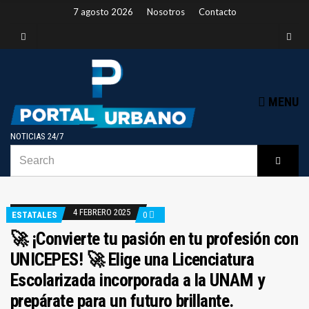
7 agosto 2026
Nosotros
Contacto
MENU
NOTICIAS 24/7
SEARCH
B
Searc
FOR:
4 FEBRERO 2025
ESTATALES
0
🚀 ¡Convierte tu pasión en tu profesión con
UNICEPES! 🚀 Elige una Licenciatura
Escolarizada incorporada a la UNAM y
prepárate para un futuro brillante.