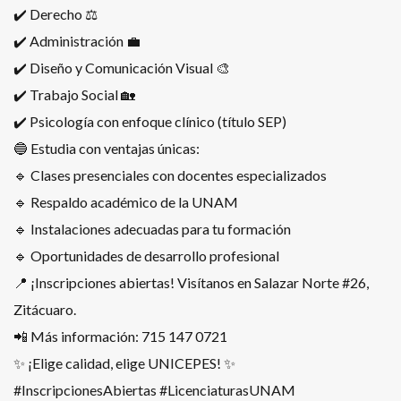
✔️ Derecho ⚖️
✔️ Administración 💼
✔️ Diseño y Comunicación Visual 🎨
✔️ Trabajo Social 🏡
✔️ Psicología con enfoque clínico (título SEP)
🔵 Estudia con ventajas únicas:
🔹 Clases presenciales con docentes especializados
🔹 Respaldo académico de la UNAM
🔹 Instalaciones adecuadas para tu formación
🔹 Oportunidades de desarrollo profesional
📍 ¡Inscripciones abiertas! Visítanos en Salazar Norte #26,
Zitácuaro.
📲 Más información: 715 147 0721
✨ ¡Elige calidad, elige UNICEPES! ✨
#InscripcionesAbiertas #LicenciaturasUNAM